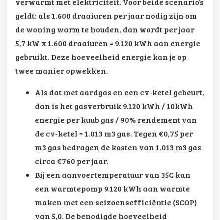
verwarmt met elektriciteit. Voor beide scenario’s
geldt: als 1.600 draaiuren per jaar nodig zijn om
de woning warm te houden, dan wordt per jaar
5,7 kW x 1.600 draaiuren = 9.120 kWh aan energie
gebruikt. Deze hoeveelheid energie kan je op
twee manier opwekken.
Als dat met aardgas en een cv-ketel gebeurt,
dan is het gasverbruik 9.120 kWh / 10kWh
energie per kuub gas / 90% rendement van
de cv-ketel = 1.013 m3 gas. Tegen €0,75 per
m3 gas bedragen de kosten van 1.013 m3 gas
circa €760 per jaar.
Bij een
aanvoertemperatuur van 35C
kan
een warmtepomp 9.120 kWh aan warmte
maken met een seizoensefficiëntie (SCOP)
van 5,0. De benodigde hoeveelheid