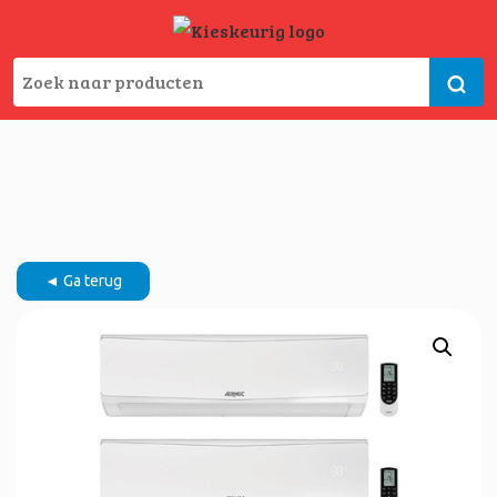
◄ Ga terug