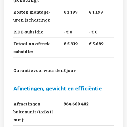
Kosten montage-
€ 1.199
€ 1.199
uren (schatting):
ISDE-subsidie:
-
€ 0
-
€ 0
Totaal na aftrek
€ 5.339
€ 5.689
subsidie:
Garantievoorwaarden:
5 jaar
Afmetingen, gewicht en efficiëntie
Afmetingen
964 660 402
buitenunit (LxBxH
mm):