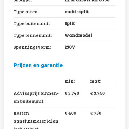
Type airco:
multi-split
Type buitenunit:
Split
Type binnenunit:
Wandmodel
Spanningsvorm:
230V
Prijzen en garantie
min:
max:
Adviesprijs binnen-
€ 3.740
€ 3.740
en buitenunit:
Kosten
€ 400
€ 750
aansluitmaterialen
(schatting):