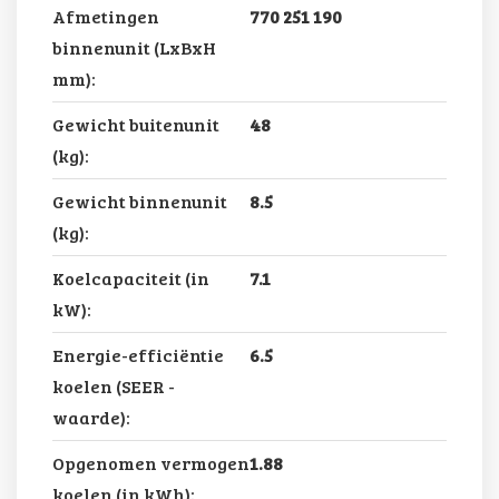
Afmetingen
770 251 190
binnenunit (LxBxH
mm):
Gewicht buitenunit
48
(kg):
Gewicht binnenunit
8.5
(kg):
Koelcapaciteit (in
7.1
kW):
Energie-efficiëntie
6.5
koelen (SEER -
waarde):
Opgenomen vermogen
1.88
koelen (in kWh):