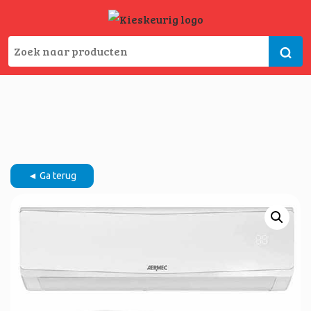
◄ Ga terug