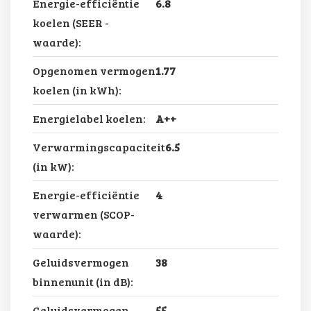
Energie-efficiëntie
6.8
koelen (SEER -
waarde):
Opgenomen vermogen
1.77
koelen (in kWh):
Energielabel koelen:
A++
Verwarmingscapaciteit
6.5
(in kW):
Energie-efficiëntie
4
verwarmen (SCOP-
waarde):
Geluidsvermogen
38
binnenunit (in dB):
Geluidsvermogen
55