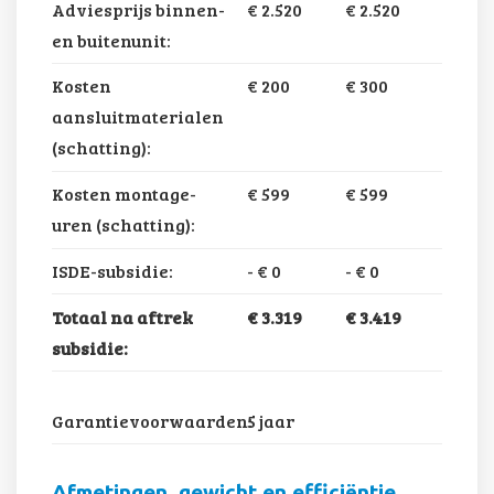
Adviesprijs binnen-
€ 2.520
€ 2.520
en buitenunit:
Kosten
€ 200
€ 300
aansluitmaterialen
(schatting):
Kosten montage-
€ 599
€ 599
uren (schatting):
ISDE-subsidie:
-
€ 0
-
€ 0
Totaal na aftrek
€ 3.319
€ 3.419
subsidie:
Garantievoorwaarden:
5 jaar
Afmetingen, gewicht en efficiëntie