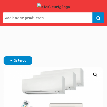
◄ Ga terug