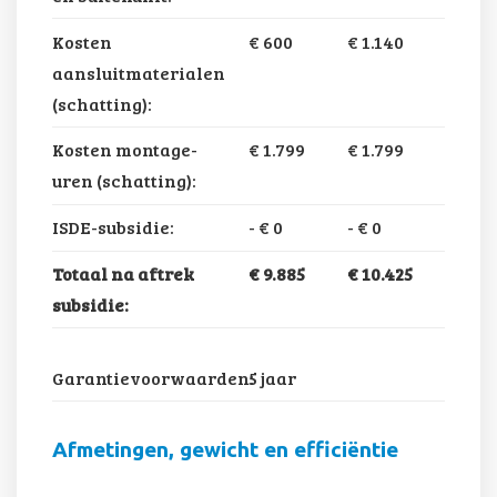
Kosten
€ 600
€ 1.140
aansluitmaterialen
(schatting):
Kosten montage-
€ 1.799
€ 1.799
uren (schatting):
ISDE-subsidie:
-
€ 0
-
€ 0
Totaal na aftrek
€ 9.885
€ 10.425
subsidie:
Garantievoorwaarden:
5 jaar
Afmetingen, gewicht en efficiëntie