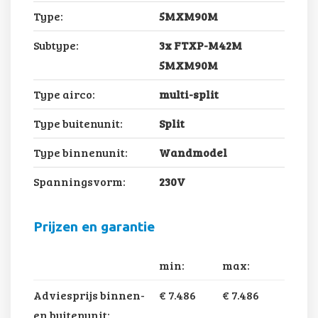
Type:
5MXM90M
Subtype:
3x FTXP-M42M
5MXM90M
Type airco:
multi-split
Type buitenunit:
Split
Type binnenunit:
Wandmodel
Spanningsvorm:
230V
Prijzen en garantie
min:
max:
Adviesprijs binnen-
€ 7.486
€ 7.486
en buitenunit: