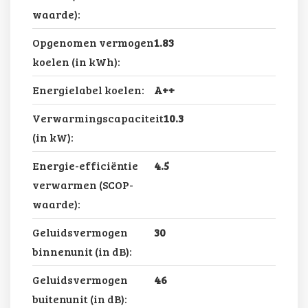
waarde):
Opgenomen vermogen
1.83
koelen (in kWh):
Energielabel koelen:
A++
Verwarmingscapaciteit
10.3
(in kW):
Energie-efficiëntie
4.5
verwarmen (SCOP-
waarde):
Geluidsvermogen
30
binnenunit (in dB):
Geluidsvermogen
46
buitenunit (in dB):