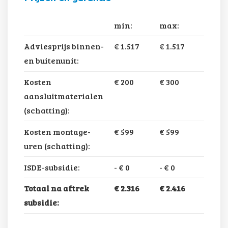
min:
max:
Adviesprijs binnen-
€ 1.517
€ 1.517
en buitenunit:
Kosten
€ 200
€ 300
aansluitmaterialen
(schatting):
Kosten montage-
€ 599
€ 599
uren (schatting):
ISDE-subsidie:
-
€ 0
-
€ 0
Totaal na aftrek
€ 2.316
€ 2.416
subsidie: