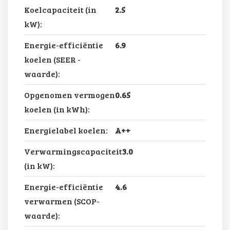
Koelcapaciteit (in
2.5
kW):
Energie-efficiëntie
6.9
koelen (SEER -
waarde):
Opgenomen vermogen
0.65
koelen (in kWh):
Energielabel koelen:
A++
Verwarmingscapaciteit
3.0
(in kW):
Energie-efficiëntie
4.6
verwarmen (SCOP-
waarde):