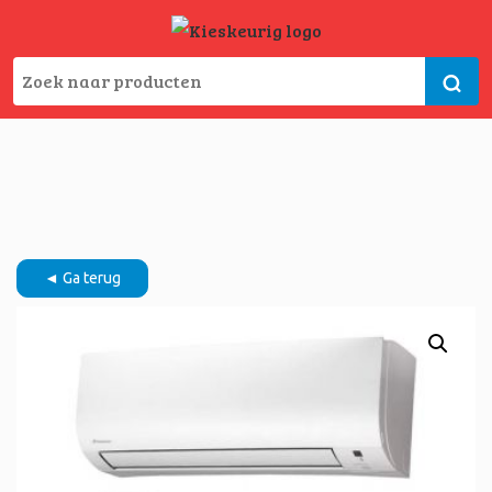
◄ Ga terug