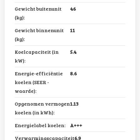
Gewicht buitenunit
46
(kg):
Gewicht binnenunit
11
(kg):
Koelcapaciteit (in
5.4
kW):
Energie-efficiëntie
8.6
koelen (SEER -
waarde):
Opgenomen vermogen
1.13
koelen (in kWh):
Energielabel koelen:
A+++
Verwarmingscapaciteit
6.9