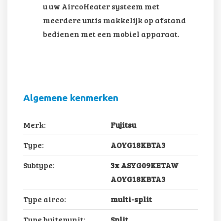
u uw AircoHeater systeem met
meerdere untis makkelijk op afstand
bedienen met een mobiel apparaat.
Algemene kenmerken
Merk:
Fujitsu
Type:
AOYG18KBTA3
Subtype:
3x ASYG09KETAW
AOYG18KBTA3
Type airco:
multi-split
Type buitenunit:
Split