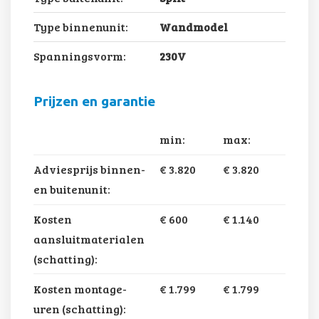
Type binnenunit:
Wandmodel
Spanningsvorm:
230V
Prijzen en garantie
min:
max:
Adviesprijs binnen-
€ 3.820
€ 3.820
en buitenunit:
Kosten
€ 600
€ 1.140
aansluitmaterialen
(schatting):
Kosten montage-
€ 1.799
€ 1.799
uren (schatting):