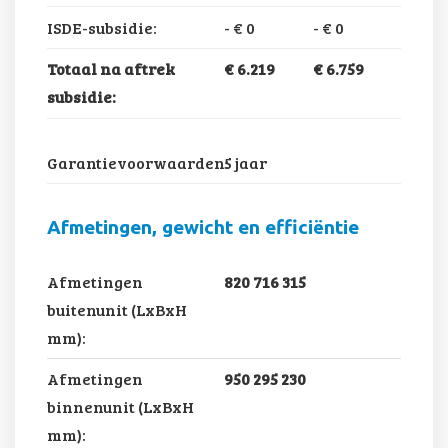
ISDE-subsidie:
-
€ 0
-
€ 0
Totaal na aftrek
€ 6.219
€ 6.759
subsidie:
Garantievoorwaarden:
5 jaar
Afmetingen, gewicht en efficiëntie
Afmetingen
820 716 315
buitenunit (LxBxH
mm):
Afmetingen
950 295 230
binnenunit (LxBxH
mm):