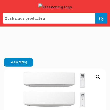
◄ Ga terug