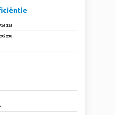
iciëntie
716 315
295 230
+