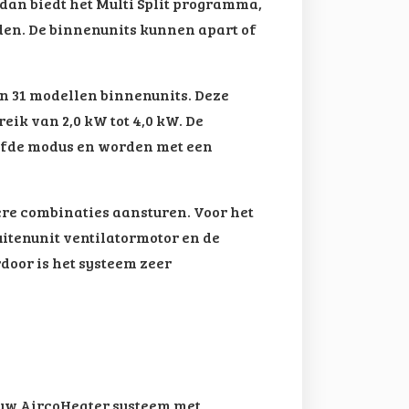
dan biedt het Multi Split programma,
den. De binnenunits kunnen apart of
en 31 modellen binnenunits. Deze
ik van 2,0 kW tot 4,0 kW. De
elfde modus en worden met een
e combinaties aansturen. Voor het
itenunit ventilatormotor en de
door is het systeem zeer
 uw AircoHeater systeem met