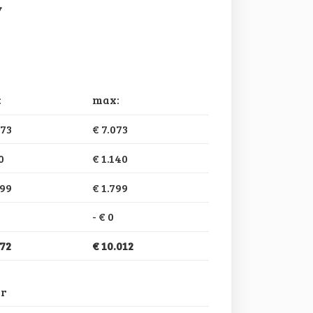
V
:
max:
073
€ 7.073
0
€ 1.140
799
€ 1.799
-
€ 0
472
€ 10.012
ar