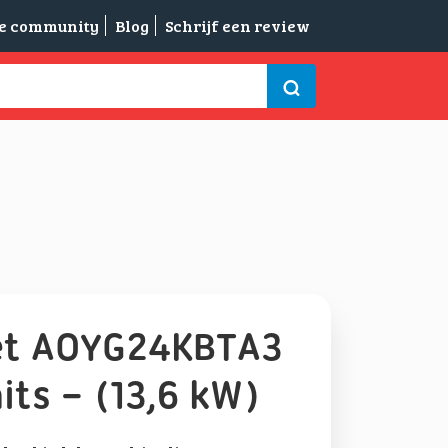
de community
Blog
Schrijf een review
 Set AOYG24KBTA3
its – (13,6 kW)