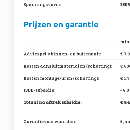
Spanningsvorm:
230
Prijzen en garantie
min
Adviesprijs binnen- en buitenunit:
€ 7.
Kosten aansluitmaterialen (schatting):
€ 60
Kosten montage-uren (schatting):
€ 1.
ISDE-subsidie:
-
€ 0
Totaal na aftrek subsidie:
€ 9.
Garantievoorwaarden:
5 ja