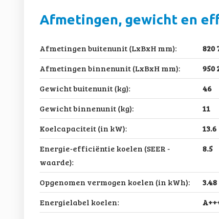
Afmetingen, gewicht en eff
Afmetingen buitenunit (LxBxH mm):
820 
Afmetingen binnenunit (LxBxH mm):
950 
Gewicht buitenunit (kg):
46
Gewicht binnenunit (kg):
11
Koelcapaciteit (in kW):
13.6
Energie-efficiëntie koelen (SEER -
8.5
waarde):
Opgenomen vermogen koelen (in kWh):
3.48
Energielabel koelen:
A++