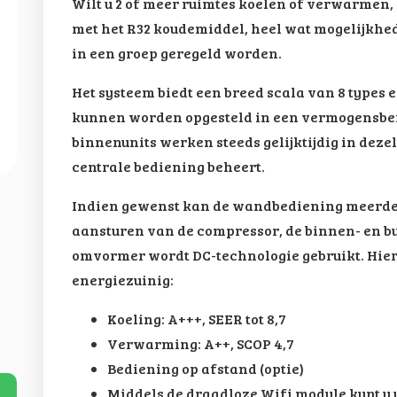
Wilt u 2 of meer ruimtes koelen of verwarmen, 
met het R32 koudemiddel, heel wat mogelijkhe
in een groep geregeld worden.
Het systeem biedt een breed scala van 8 types 
kunnen worden opgesteld in een vermogensbere
binnenunits werken steeds gelijktijdig in dez
centrale bediening beheert.
Indien gewenst kan de wandbediening meerder
aansturen van de compressor, de binnen- en bu
omvormer wordt DC-technologie gebruikt. Hier
energiezuinig:
Koeling: A+++, SEER tot 8,7
Verwarming: A++, SCOP 4,7
Bediening op afstand (optie)
Middels de draadloze Wifi module kunt u