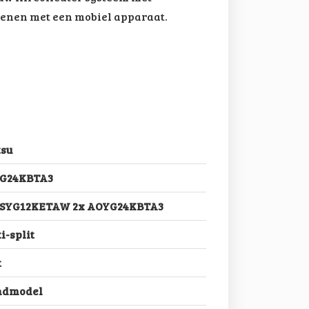
ienen met een mobiel apparaat.
tsu
G24KBTA3
ASYG12KETAW 2x AOYG24KBTA3
i-split
t
dmodel