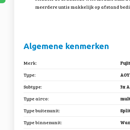
meerdere untis makkelijk op afstand bed
Algemene kenmerken
Merk:
Fuji
Type:
AOY
Subtype:
3x 
Type airco:
mult
Type buitenunit:
Spli
Type binnenunit:
Wan