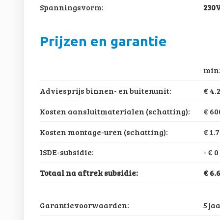
Spanningsvorm:
230
Prijzen en garantie
min
Adviesprijs binnen- en buitenunit:
€ 4.
Kosten aansluitmaterialen (schatting):
€ 60
Kosten montage-uren (schatting):
€ 1.
ISDE-subsidie:
-
€ 0
Totaal na aftrek subsidie:
€ 6.
Garantievoorwaarden:
5 ja