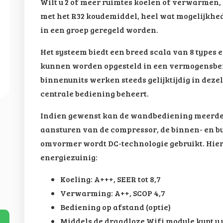
Wilt u 2 of meer ruimtes koelen of verwarmen, 
met het R32 koudemiddel, heel wat mogelijkhe
in een groep geregeld worden.
Het systeem biedt een breed scala van 8 types 
kunnen worden opgesteld in een vermogensbere
binnenunits werken steeds gelijktijdig in dez
centrale bediening beheert.
Indien gewenst kan de wandbediening meerder
aansturen van de compressor, de binnen- en bu
omvormer wordt DC-technologie gebruikt. Hier
energiezuinig:
Koeling: A+++, SEER tot 8,7
Verwarming: A++, SCOP 4,7
Bediening op afstand (optie)
Middels de draadloze Wifi module kunt u