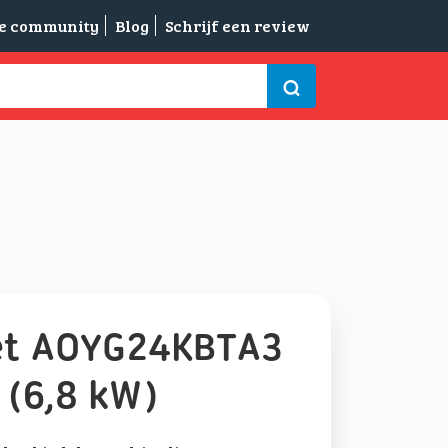
de community
Blog
Schrijf een review
 Set AOYG24KBTA3
 (6,8 kW)