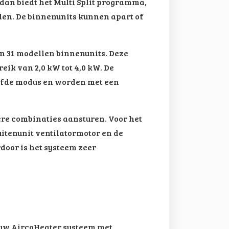
dan biedt het Multi Split programma,
den. De binnenunits kunnen apart of
en 31 modellen binnenunits. Deze
ik van 2,0 kW tot 4,0 kW. De
elfde modus en worden met een
e combinaties aansturen. Voor het
itenunit ventilatormotor en de
door is het systeem zeer
 uw AircoHeater systeem met