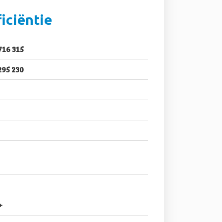
iciëntie
716 315
295 230
+