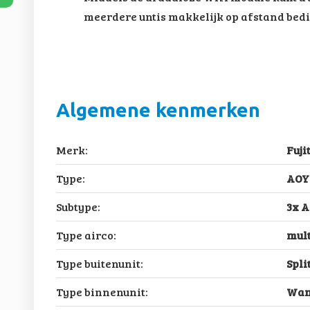
meerdere untis makkelijk op afstand bed
Algemene kenmerken
Merk:
Fuji
Type:
AOY
Subtype:
3x 
Type airco:
mult
Type buitenunit:
Spli
Type binnenunit:
Wan