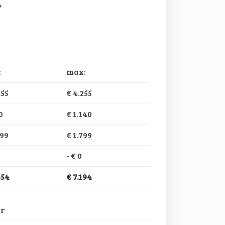
V
:
max:
255
€ 4.255
0
€ 1.140
799
€ 1.799
-
€ 0
654
€ 7.194
ar