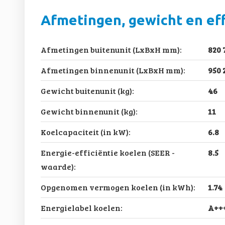
Afmetingen, gewicht en eff
Afmetingen buitenunit (LxBxH mm):
820 
Afmetingen binnenunit (LxBxH mm):
950 
Gewicht buitenunit (kg):
46
Gewicht binnenunit (kg):
11
Koelcapaciteit (in kW):
6.8
Energie-efficiëntie koelen (SEER -
8.5
waarde):
Opgenomen vermogen koelen (in kWh):
1.74
Energielabel koelen:
A++