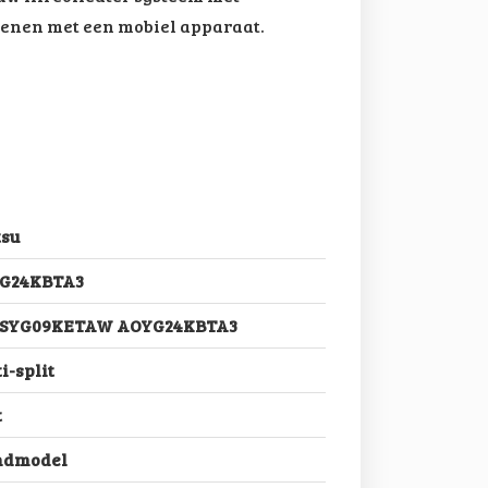
ienen met een mobiel apparaat.
tsu
G24KBTA3
ASYG09KETAW AOYG24KBTA3
i-split
t
dmodel