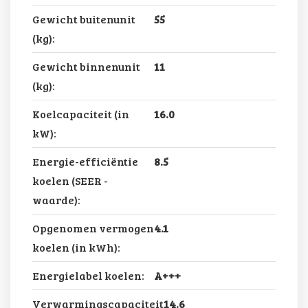
Gewicht buitenunit
55
(kg):
Gewicht binnenunit
11
(kg):
Koelcapaciteit (in
16.0
kW):
Energie-efficiëntie
8.5
koelen (SEER -
waarde):
Opgenomen vermogen
4.1
koelen (in kWh):
Energielabel koelen:
A+++
Verwarmingscapaciteit
14.6