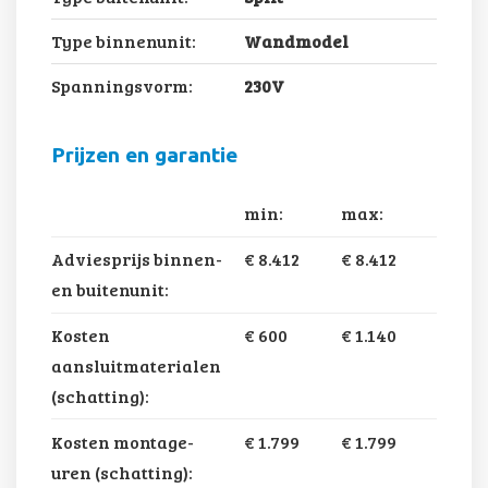
Type binnenunit:
Wandmodel
Spanningsvorm:
230V
Prijzen en garantie
min:
max:
Adviesprijs binnen-
€ 8.412
€ 8.412
en buitenunit:
Kosten
€ 600
€ 1.140
aansluitmaterialen
(schatting):
Kosten montage-
€ 1.799
€ 1.799
uren (schatting):