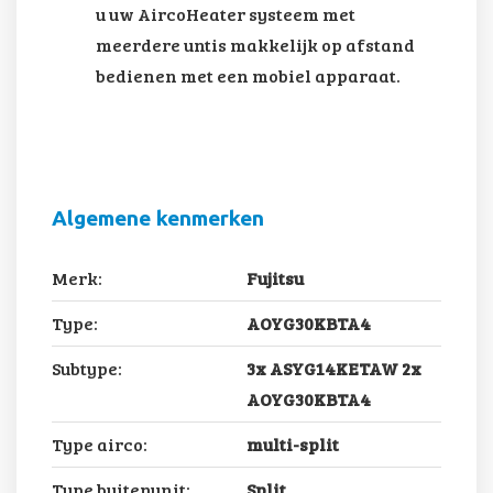
u uw AircoHeater systeem met
meerdere untis makkelijk op afstand
bedienen met een mobiel apparaat.
Algemene kenmerken
Merk:
Fujitsu
Type:
AOYG30KBTA4
Subtype:
3x ASYG14KETAW 2x
AOYG30KBTA4
Type airco:
multi-split
Type buitenunit:
Split