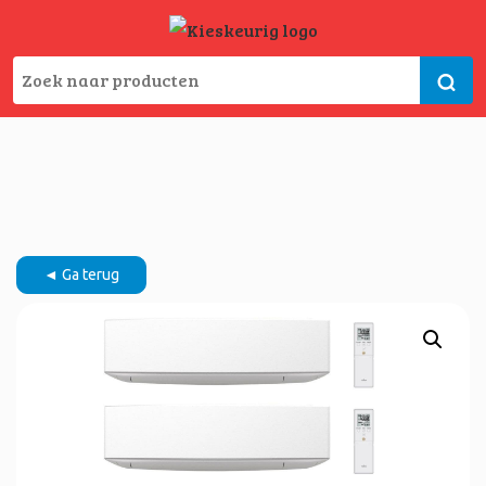
◄ Ga terug