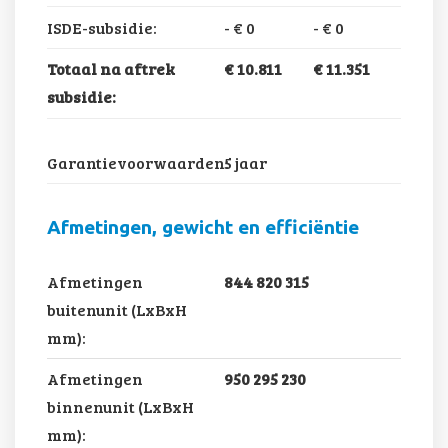
ISDE-subsidie:
-
€ 0
-
€ 0
Totaal na aftrek
€ 10.811
€ 11.351
subsidie:
Garantievoorwaarden:
5 jaar
Afmetingen, gewicht en efficiëntie
Afmetingen
844 820 315
buitenunit (LxBxH
mm):
Afmetingen
950 295 230
binnenunit (LxBxH
mm):