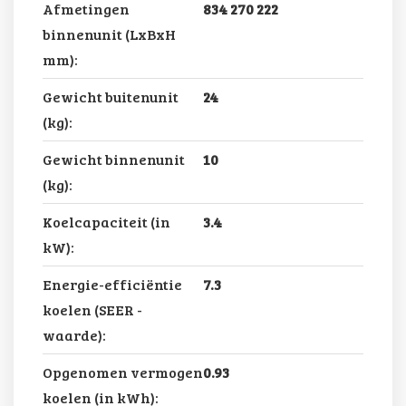
Afmetingen
834 270 222
binnenunit (LxBxH
mm):
Gewicht buitenunit
24
(kg):
Gewicht binnenunit
10
(kg):
Koelcapaciteit (in
3.4
kW):
Energie-efficiëntie
7.3
koelen (SEER -
waarde):
Opgenomen vermogen
0.93
koelen (in kWh):