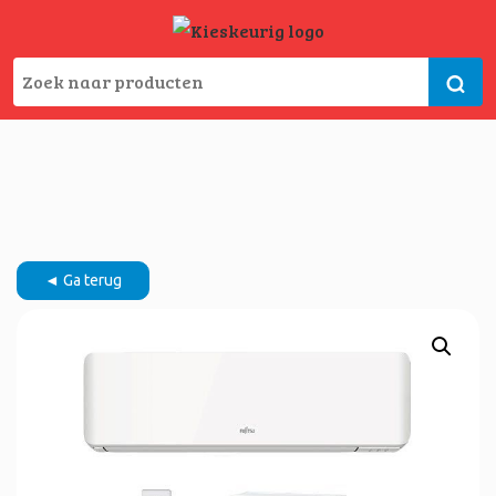
◄ Ga terug