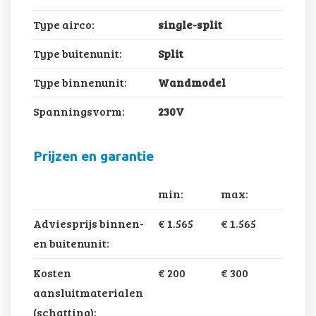
Type airco:
single-split
Type buitenunit:
Split
Type binnenunit:
Wandmodel
Spanningsvorm:
230V
Prijzen en garantie
min:
max:
Adviesprijs binnen-
€ 1.565
€ 1.565
en buitenunit:
Kosten
€ 200
€ 300
aansluitmaterialen
(schatting):