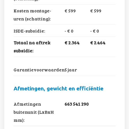
Kosten montage-
€ 599
€ 599
uren (schatting):
ISDE-subsidie:
-
€ 0
-
€ 0
Totaal na aftrek
€ 2.364
€ 2.464
subsidie:
Garantievoorwaarden:
5 jaar
Afmetingen, gewicht en efficiëntie
Afmetingen
663 541 290
buitenunit (LxBxH
mm):