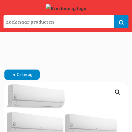
◄ Ga terug