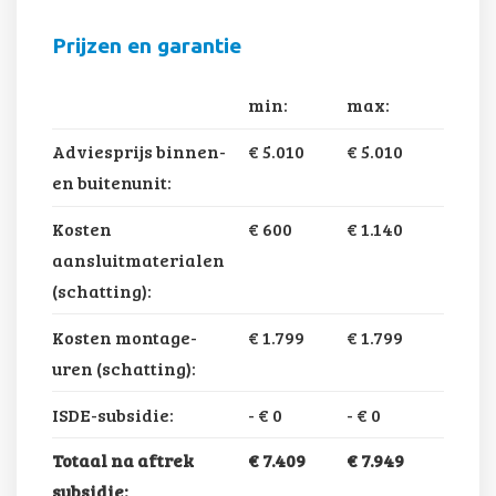
Prijzen en garantie
min:
max:
Adviesprijs binnen-
€ 5.010
€ 5.010
en buitenunit:
Kosten
€ 600
€ 1.140
aansluitmaterialen
(schatting):
Kosten montage-
€ 1.799
€ 1.799
uren (schatting):
ISDE-subsidie:
-
€ 0
-
€ 0
Totaal na aftrek
€ 7.409
€ 7.949
subsidie: