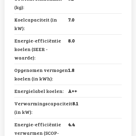
(kg):
Koelcapaciteit (in
7.0
kW):
Energie-efficiëntie
8.0
koelen (SEER -
waarde):
Opgenomen vermogen
1.8
koelen (in kWh):
Energielabel koelen:
A++
Verwarmingscapaciteit
8.1
(in kW):
Energie-efficiëntie
4.4
verwarmen (SCOP-