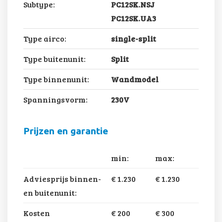
Subtype:
PC12SK.NSJ
PC12SK.UA3
Type airco:
single-split
Type buitenunit:
Split
Type binnenunit:
Wandmodel
Spanningsvorm:
230V
Prijzen en garantie
min:
max:
Adviesprijs binnen-
€ 1.230
€ 1.230
en buitenunit:
Kosten
€ 200
€ 300