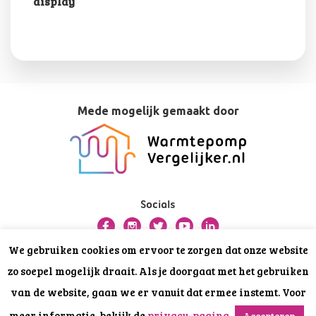
display
Mede mogelijk gemaakt door
Socials
We gebruiken cookies om ervoor te zorgen dat onze website
Over deze website
zo soepel mogelijk draait. Als je doorgaat met het gebruiken
Privacy
van de website, gaan we er vanuit dat ermee instemt. Voor
Disclaimer
meer informatie, bekijk de
privacy-pagina