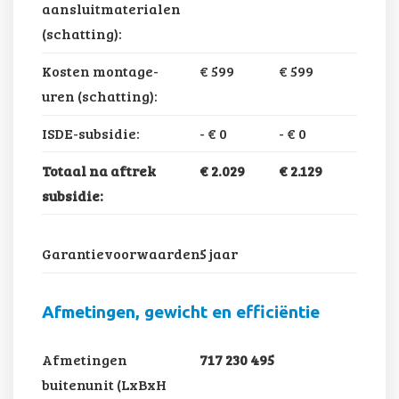
aansluitmaterialen
(schatting):
Kosten montage-
€ 599
€ 599
uren (schatting):
ISDE-subsidie:
-
€ 0
-
€ 0
Totaal na aftrek
€ 2.029
€ 2.129
subsidie:
Garantievoorwaarden:
5 jaar
Afmetingen, gewicht en efficiëntie
Afmetingen
717 230 495
buitenunit (LxBxH