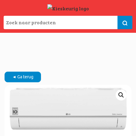
◄ Ga terug