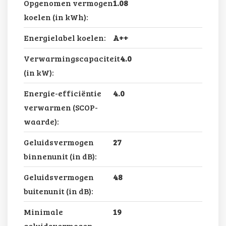
Opgenomen vermogen
1.08
koelen (in kWh):
Energielabel koelen:
A++
Verwarmingscapaciteit
4.0
(in kW):
Energie-efficiëntie
4.0
verwarmen (SCOP-
waarde):
Geluidsvermogen
27
binnenunit (in dB):
Geluidsvermogen
48
buitenunit (in dB):
Minimale
19
geluidsvermogen