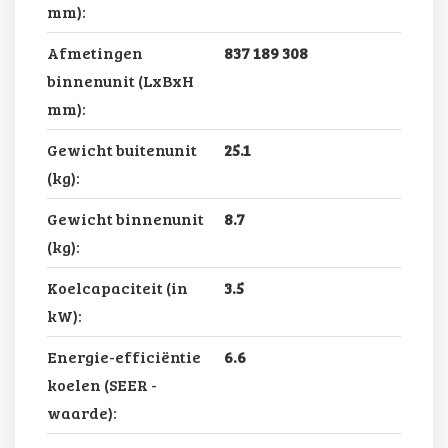
mm):
Afmetingen
837 189 308
binnenunit (LxBxH
mm):
Gewicht buitenunit
25.1
(kg):
Gewicht binnenunit
8.7
(kg):
Koelcapaciteit (in
3.5
kW):
Energie-efficiëntie
6.6
koelen (SEER -
waarde):