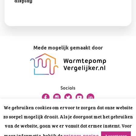
display
Mede mogelijk gemaakt door
Socials
We gebruiken cookies om ervoor te zorgen dat onze website
Over deze website
zo soepel mogelijk draait. Als je doorgaat met het gebruiken
Privacy
van de website, gaan we er vanuit dat ermee instemt. Voor
Disclaimer
meer informatie, bekijk de
privacy-pagina