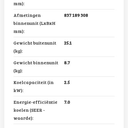
mm):
Afmetingen
837 189 308
binnenunit (LxBxH
mm):
Gewicht buitenunit
25.1
(kg):
Gewicht binnenunit
8.7
(kg):
Koelcapaciteit (in
2.5
kW):
Energie-efficiëntie
7.0
koelen (SEER -
waarde):