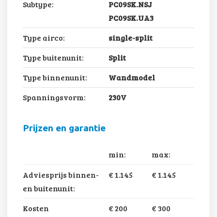
Subtype:
PC09SK.NSJ
PC09SK.UA3
Type airco:
single-split
Type buitenunit:
Split
Type binnenunit:
Wandmodel
Spanningsvorm:
230V
Prijzen en garantie
min:
max:
Adviesprijs binnen-
€ 1.145
€ 1.145
en buitenunit:
Kosten
€ 200
€ 300