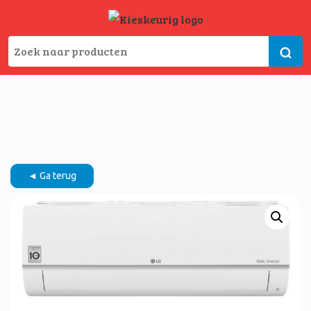
◄ Ga terug