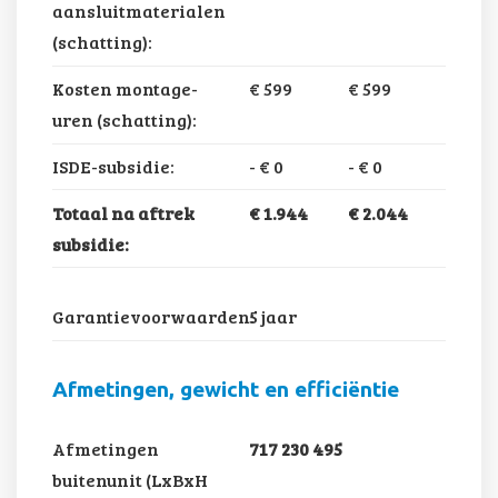
aansluitmaterialen
(schatting):
Kosten montage-
€ 599
€ 599
uren (schatting):
ISDE-subsidie:
-
€ 0
-
€ 0
Totaal na aftrek
€ 1.944
€ 2.044
subsidie:
Garantievoorwaarden:
5 jaar
Afmetingen, gewicht en efficiëntie
Afmetingen
717 230 495
buitenunit (LxBxH