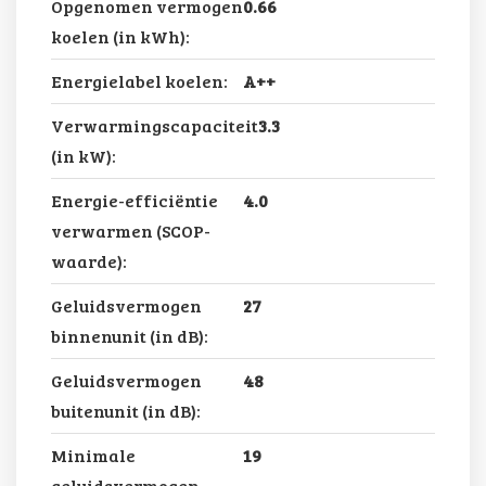
Opgenomen vermogen
0.66
koelen (in kWh):
Energielabel koelen:
A++
Verwarmingscapaciteit
3.3
(in kW):
Energie-efficiëntie
4.0
verwarmen (SCOP-
waarde):
Geluidsvermogen
27
binnenunit (in dB):
Geluidsvermogen
48
buitenunit (in dB):
Minimale
19
geluidsvermogen