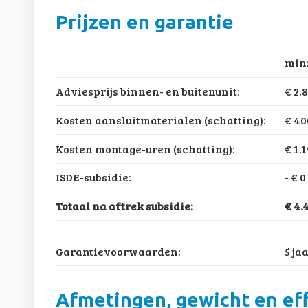
Prijzen en garantie
min
Adviesprijs binnen- en buitenunit:
€ 2.
Kosten aansluitmaterialen (schatting):
€ 40
Kosten montage-uren (schatting):
€ 1.
ISDE-subsidie:
-
€ 0
Totaal na aftrek subsidie:
€ 4.
Garantievoorwaarden:
5 ja
Afmetingen, gewicht en eff