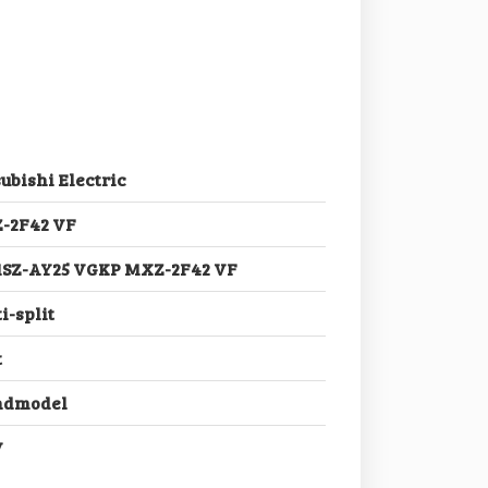
ubishi Electric
-2F42 VF
MSZ-AY25 VGKP MXZ-2F42 VF
i-split
t
dmodel
V