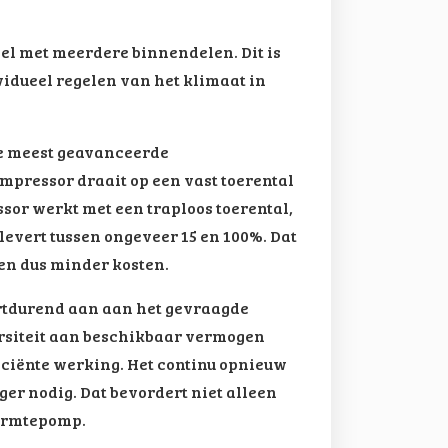
eel met meerdere binnendelen. Dit is
idueel regelen van het klimaat in
 de meest geavanceerde
mpressor draait op een vast toerental
essor werkt met een traploos toerental,
evert tussen ongeveer 15 en 100%. Dat
en dus minder kosten.
ortdurend aan aan het gevraagde
ersiteit aan beschikbaar vermogen
iciënte werking. Het continu opnieuw
nger nodig. Dat bevordert niet alleen
warmtepomp.