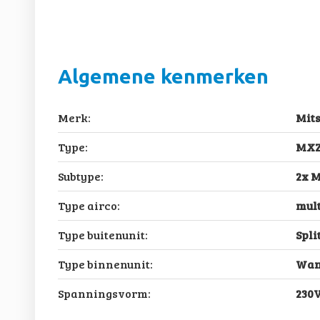
Algemene kenmerken
Merk:
Mits
Type:
MXZ
Subtype:
2x 
Type airco:
mult
Type buitenunit:
Spli
Type binnenunit:
Wan
Spanningsvorm:
230