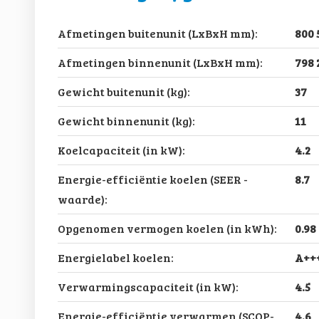
Afmetingen buitenunit (LxBxH mm):
800 
Afmetingen binnenunit (LxBxH mm):
798 
Gewicht buitenunit (kg):
37
Gewicht binnenunit (kg):
11
Koelcapaciteit (in kW):
4.2
Energie-efficiëntie koelen (SEER -
8.7
waarde):
Opgenomen vermogen koelen (in kWh):
0.98
Energielabel koelen:
A++
Verwarmingscapaciteit (in kW):
4.5
Energie-efficiëntie verwarmen (SCOP-
4.6