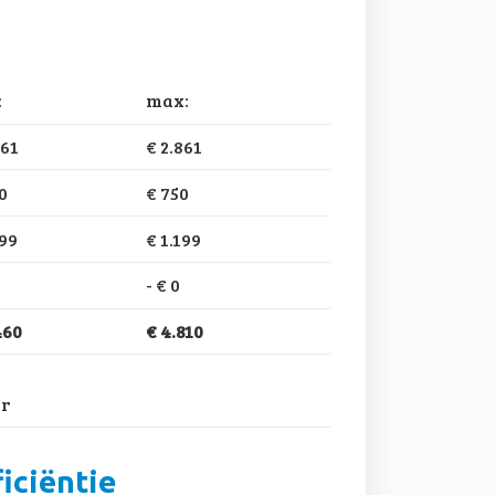
:
max:
861
€ 2.861
0
€ 750
199
€ 1.199
-
€ 0
460
€ 4.810
ar
iciëntie