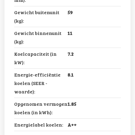
Gewicht buitenunit
59
(kg):
Gewicht binnenunit
11
(kg):
Koelcapaciteit (in
7.2
kW):
Energie-efficiëntie
8.1
koelen (SEER -
waarde):
Opgenomen vermogen
1.85
koelen (in kWh):
Energielabel koelen:
A++