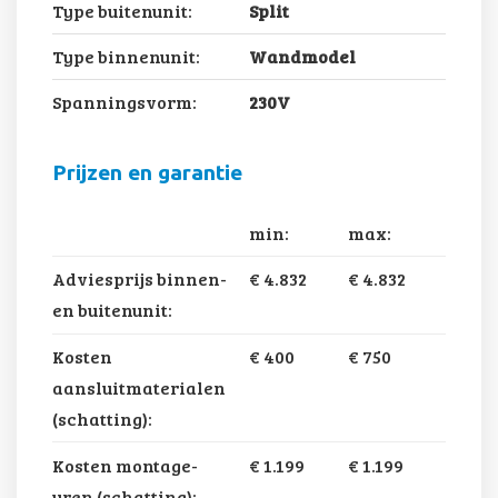
Type buitenunit:
Split
Type binnenunit:
Wandmodel
Spanningsvorm:
230V
Prijzen en garantie
min:
max:
Adviesprijs binnen-
€ 4.832
€ 4.832
en buitenunit:
Kosten
€ 400
€ 750
aansluitmaterialen
(schatting):
Kosten montage-
€ 1.199
€ 1.199
uren (schatting):