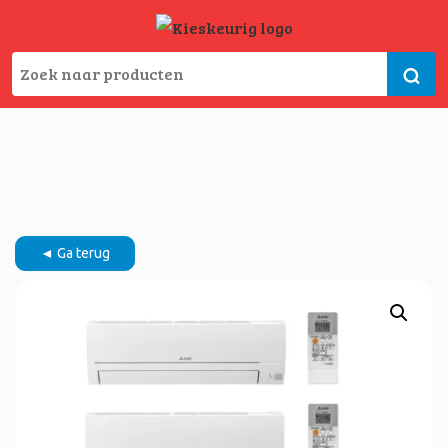
◄ Ga terug