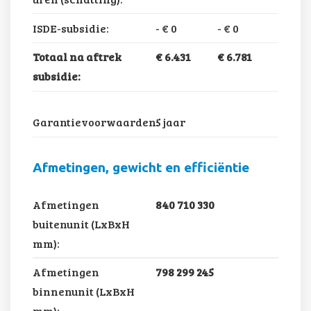
ISDE-subsidie:
-
€ 0
-
€ 0
Totaal na aftrek
€ 6.431
€ 6.781
subsidie:
Garantievoorwaarden:
5 jaar
Afmetingen, gewicht en efficiëntie
Afmetingen
840 710 330
buitenunit (LxBxH
mm):
Afmetingen
798 299 245
binnenunit (LxBxH
mm):