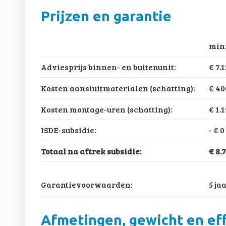
Prijzen en garantie
min
Adviesprijs binnen- en buitenunit:
€ 7.
Kosten aansluitmaterialen (schatting):
€ 40
Kosten montage-uren (schatting):
€ 1.
ISDE-subsidie:
-
€ 0
Totaal na aftrek subsidie:
€ 8.
Garantievoorwaarden:
5 ja
Afmetingen, gewicht en eff