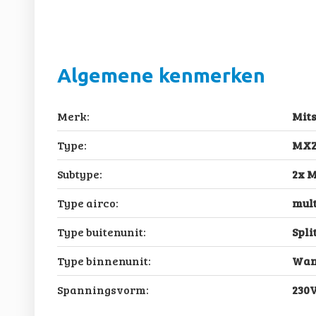
Algemene kenmerken
Merk:
Mits
Type:
MXZ
Subtype:
2x 
Type airco:
mult
Type buitenunit:
Spli
Type binnenunit:
Wan
Spanningsvorm:
230