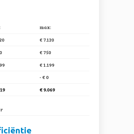
:
max:
120
€ 7.120
0
€ 750
199
€ 1.199
-
€ 0
719
€ 9.069
ar
iciëntie