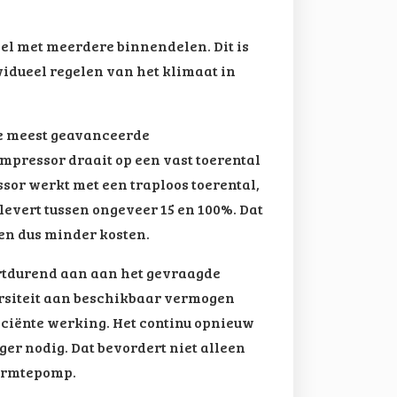
eel met meerdere binnendelen. Dit is
idueel regelen van het klimaat in
 de meest geavanceerde
mpressor draait op een vast toerental
essor werkt met een traploos toerental,
evert tussen ongeveer 15 en 100%. Dat
en dus minder kosten.
ortdurend aan aan het gevraagde
ersiteit aan beschikbaar vermogen
iciënte werking. Het continu opnieuw
nger nodig. Dat bevordert niet alleen
warmtepomp.