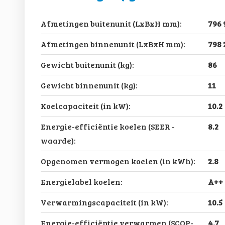
Afmetingen buitenunit (LxBxH mm):
796 
Afmetingen binnenunit (LxBxH mm):
798 
Gewicht buitenunit (kg):
86
Gewicht binnenunit (kg):
11
Koelcapaciteit (in kW):
10.2
Energie-efficiëntie koelen (SEER -
8.2
waarde):
Opgenomen vermogen koelen (in kWh):
2.8
Energielabel koelen:
A++
Verwarmingscapaciteit (in kW):
10.5
Energie-efficiëntie verwarmen (SCOP-
4.7