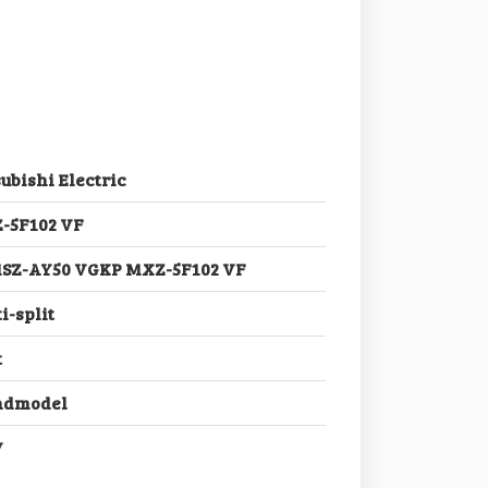
ubishi Electric
-5F102 VF
MSZ-AY50 VGKP MXZ-5F102 VF
i-split
t
dmodel
V