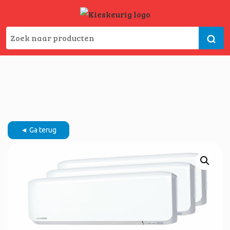
◄ Ga terug