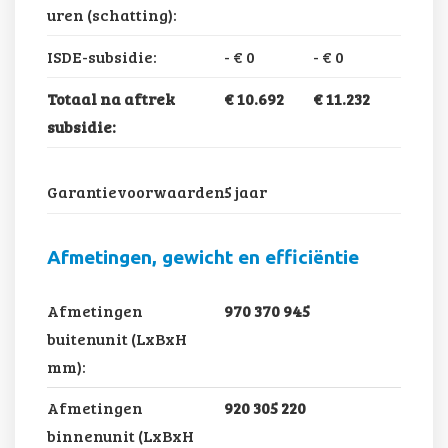
uren (schatting):
ISDE-subsidie:
-
€ 0
-
€ 0
Totaal na aftrek
€ 10.692
€ 11.232
subsidie:
Garantievoorwaarden:
5 jaar
Afmetingen, gewicht en efficiëntie
Afmetingen
970 370 945
buitenunit (LxBxH
mm):
Afmetingen
920 305 220
binnenunit (LxBxH