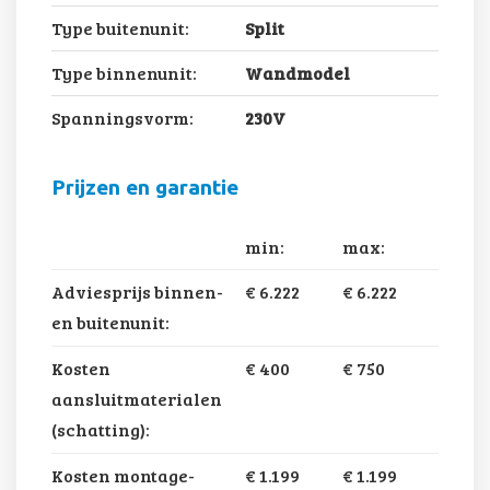
Type buitenunit:
Split
Type binnenunit:
Wandmodel
Spanningsvorm:
230V
Prijzen en garantie
min:
max:
Adviesprijs binnen-
€ 6.222
€ 6.222
en buitenunit:
Kosten
€ 400
€ 750
aansluitmaterialen
(schatting):
Kosten montage-
€ 1.199
€ 1.199