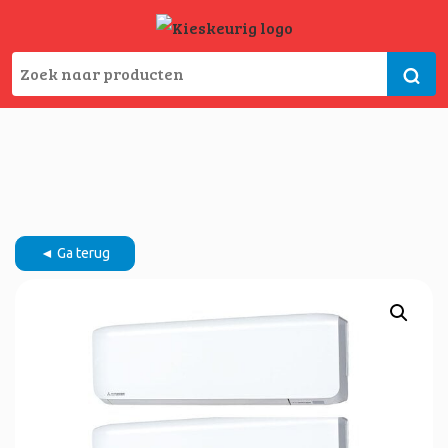
◄ Ga terug