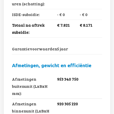
uren (schatting):
ISDE-subsidie:
-
€ 0
-
€ 0
Totaal na aftrek
€ 7.821
€ 8.171
subsidie:
Garantievoorwaarden:
5 jaar
Afmetingen, gewicht en efficiëntie
Afmetingen
953 340 750
buitenunit (LxBxH
mm):
Afmetingen
920 305 220
binnenunit (LxBxH