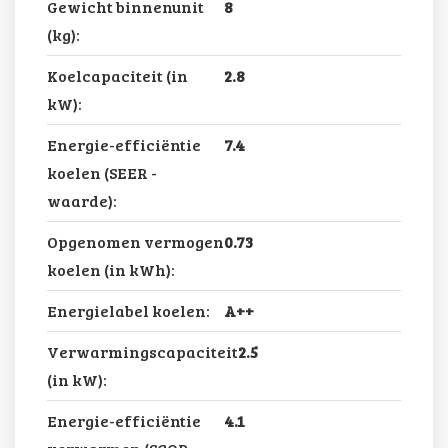
Gewicht binnenunit
8
(kg):
Koelcapaciteit (in
2.8
kW):
Energie-efficiëntie
7.4
koelen (SEER -
waarde):
Opgenomen vermogen
0.73
koelen (in kWh):
Energielabel koelen:
A++
Verwarmingscapaciteit
2.5
(in kW):
Energie-efficiëntie
4.1