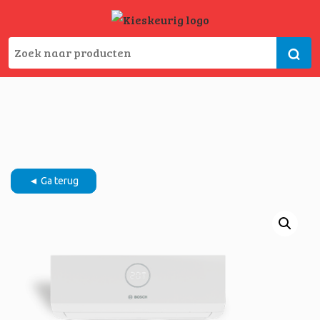
◄ Ga terug