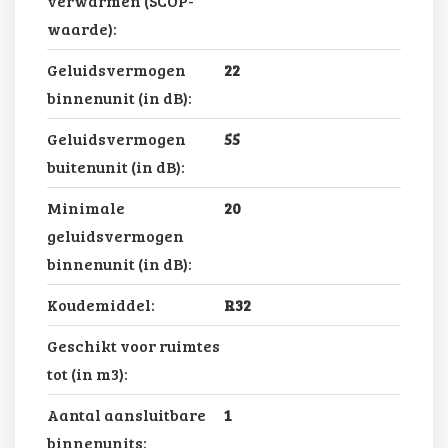
verwarmen (SCOP-
waarde):
Geluidsvermogen
22
binnenunit (in dB):
Geluidsvermogen
55
buitenunit (in dB):
Minimale
20
geluidsvermogen
binnenunit (in dB):
Koudemiddel:
R32
Geschikt voor ruimtes
tot (in m3):
Aantal aansluitbare
1
binnenunits: