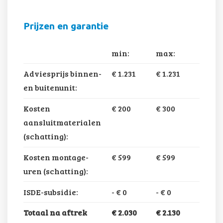
Prijzen en garantie
min:
max:
Adviesprijs binnen-
€ 1.231
€ 1.231
en buitenunit:
Kosten
€ 200
€ 300
aansluitmaterialen
(schatting):
Kosten montage-
€ 599
€ 599
uren (schatting):
ISDE-subsidie:
-
€ 0
-
€ 0
Totaal na aftrek
€ 2.030
€ 2.130