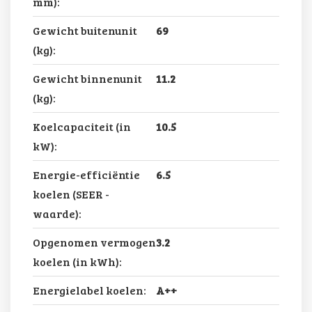
mm):
Gewicht buitenunit
69
(kg):
Gewicht binnenunit
11.2
(kg):
Koelcapaciteit (in
10.5
kW):
Energie-efficiëntie
6.5
koelen (SEER -
waarde):
Opgenomen vermogen
3.2
koelen (in kWh):
Energielabel koelen:
A++