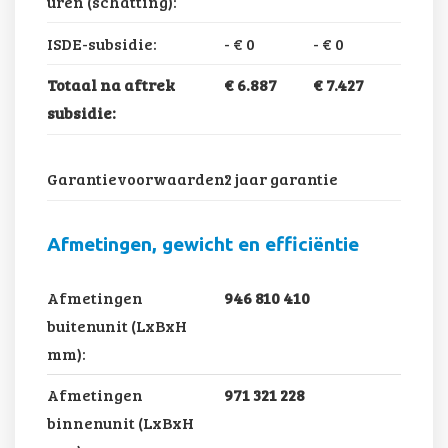
uren (schatting):
ISDE-subsidie:
-
€ 0
-
€ 0
Totaal na aftrek
€ 6.887
€ 7.427
subsidie:
Garantievoorwaarden:
2 jaar garantie
Afmetingen, gewicht en efficiëntie
Afmetingen
946 810 410
buitenunit (LxBxH
mm):
Afmetingen
971 321 228
binnenunit (LxBxH