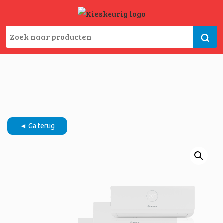
◄ Ga terug