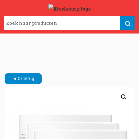
◄ Ga terug