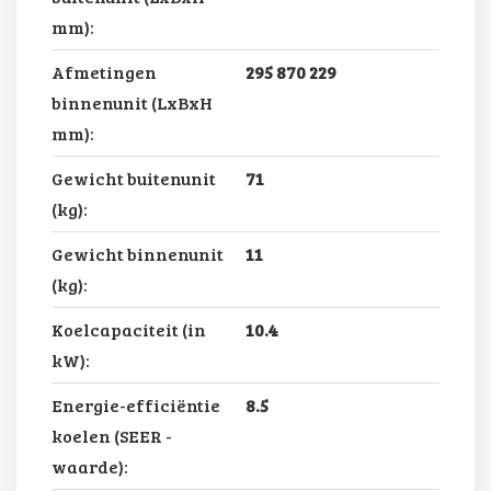
mm):
Afmetingen
295 870 229
binnenunit (LxBxH
mm):
Gewicht buitenunit
71
(kg):
Gewicht binnenunit
11
(kg):
Koelcapaciteit (in
10.4
kW):
Energie-efficiëntie
8.5
koelen (SEER -
waarde):