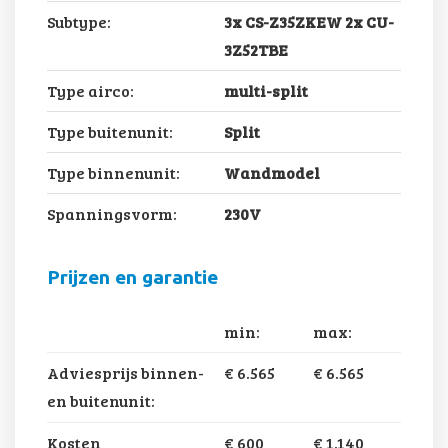
Subtype:
3x CS-Z35ZKEW 2x CU-
3Z52TBE
Type airco:
multi-split
Type buitenunit:
Split
Type binnenunit:
Wandmodel
Spanningsvorm:
230V
Prijzen en garantie
min:
max:
Adviesprijs binnen-
€ 6.565
€ 6.565
en buitenunit:
Kosten
€ 600
€ 1.140