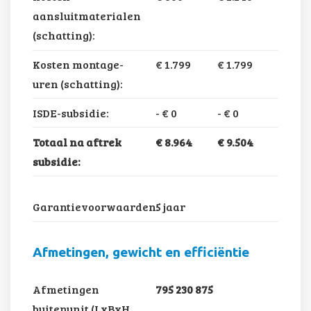
aansluitmaterialen
(schatting):
Kosten montage-
€ 1.799
€ 1.799
uren (schatting):
ISDE-subsidie:
-
€ 0
-
€ 0
Totaal na aftrek
€ 8.964
€ 9.504
subsidie:
Garantievoorwaarden:
5 jaar
Afmetingen, gewicht en efficiëntie
Afmetingen
795 230 875
buitenunit (LxBxH