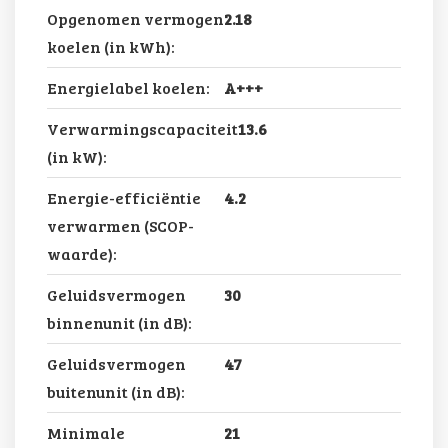
Opgenomen vermogen
2.18
koelen (in kWh):
Energielabel koelen:
A+++
Verwarmingscapaciteit
13.6
(in kW):
Energie-efficiëntie
4.2
verwarmen (SCOP-
waarde):
Geluidsvermogen
30
binnenunit (in dB):
Geluidsvermogen
47
buitenunit (in dB):
Minimale
21