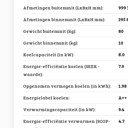
Afmetingen buitenunit (LxBxH mm):
999 
Afmetingen binnenunit (LxBxH mm):
295 
Gewicht buitenunit (kg):
80
Gewicht binnenunit (kg):
10
Koelcapaciteit (in kW):
8.0
Energie-efficiëntie koelen (SEER -
7.9
waarde):
Opgenomen vermogen koelen (in kWh):
1.98
Energielabel koelen:
A++
Verwarmingscapaciteit (in kW):
9.4
Energie-efficiëntie verwarmen (SCOP-
4.7