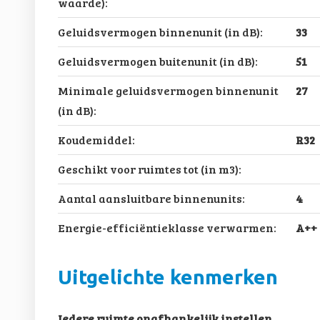
waarde):
Geluidsvermogen binnenunit (in dB):
33
Geluidsvermogen buitenunit (in dB):
51
Minimale geluidsvermogen binnenunit
27
(in dB):
Koudemiddel:
R32
Geschikt voor ruimtes tot (in m3):
Aantal aansluitbare binnenunits:
4
Energie-efficiëntieklasse verwarmen:
A++
Uitgelichte kenmerken
Iedere ruimte onafhankelijk instellen