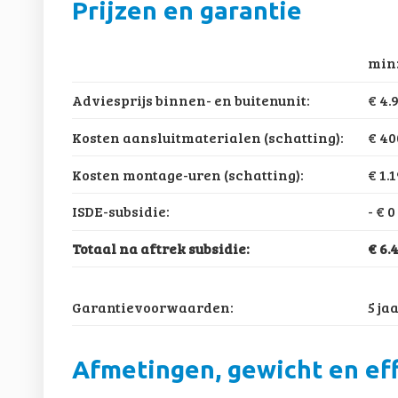
Prijzen en garantie
min
Adviesprijs binnen- en buitenunit:
€ 4.
Kosten aansluitmaterialen (schatting):
€ 40
Kosten montage-uren (schatting):
€ 1.
ISDE-subsidie:
-
€ 0
Totaal na aftrek subsidie:
€ 6.
Garantievoorwaarden:
5 ja
Afmetingen, gewicht en eff