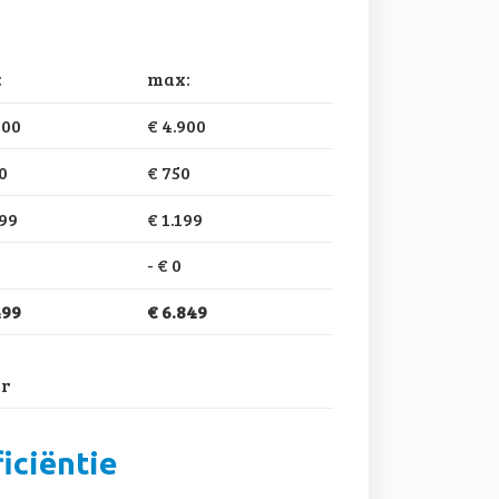
:
max:
900
€ 4.900
0
€ 750
199
€ 1.199
-
€ 0
499
€ 6.849
ar
iciëntie