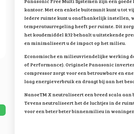
Panasonic Free Multi Systemen zijn een goede k
kantoor. Met een enkele buitenunit kunt u tot v
Iedere ruimte kunt u onafhankelijk instellen, 
temperatuurregeling heeft per ruimte. Dit zorg
het koudemiddel R32 behaalt u uitstekende pre
en minimaliseert u de impact op het milieu.
Economische en milieuvriendelijke werking do
of Performance). Originele Panasonic inverter
compressor zorgt voor een betrouwbare en ener
laag energieverbruik en draagt bij aan het be
NanoeTM X neutraliseert een breed scala aan ba
Tevens neutraliseert het de luchtjes in de rui
voor een beter beter binnenmilieu in woninge