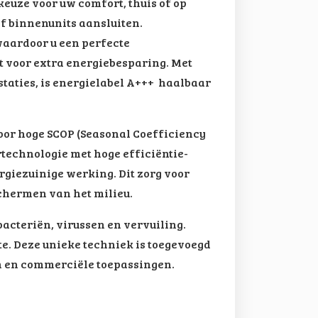
euze voor uw comfort, thuis of op
ijf binnenunits aansluiten.
waardoor u een perfecte
t voor extra energiebesparing. Met
staties, is energielabel A+++ haalbaar
or hoge SCOP (Seasonal Coefficiency
technologie met hoge efficiëntie-
giezuinige werking. Dit zorg voor
schermen van het milieu.
cteriën, virussen en vervuiling.
mte. Deze unieke techniek is toegevoegd
n en commerciële toepassingen.