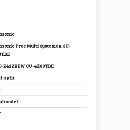
asonic
sonic Free Multi Systemen CU-
0TBE
CS-Z42ZKEW CU-4Z80TBE
i-split
t
dmodel
V