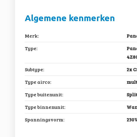
Algemene kenmerken
Merk:
Pan
Type:
Pana
4Z8
Subtype:
2x 
Type airco:
mult
Type buitenunit:
Spli
Type binnenunit:
Wan
Spanningsvorm:
230