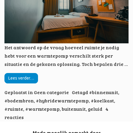
Het antwoord op de vraag hoeveel ruimte je nodig
hebt voor een warmtepomp verschilt sterk per
situatie en de gekozen oplossing. Toch bepalen drie …
Lees verder…
Geplaatst in
Geen categorie
Getagd
#binnenunit
,
#bodembron
,
#hybridewarmtepomp
,
#koelkast
,
#ruimte
,
#warmtepomp
,
buitenunit
,
geluid
4
reacties