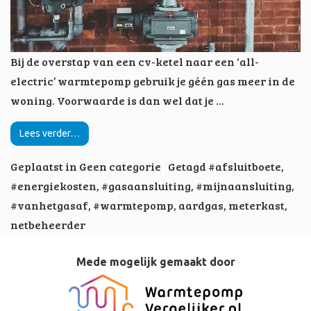
Bij de overstap van een cv-ketel naar een ‘all-
electric’ warmtepomp gebruik je géén gas meer in de
woning. Voorwaarde is dan wel dat je …
Lees verder…
Geplaatst in
Geen categorie
Getagd
#afsluitboete
,
#energiekosten
,
#gasaansluiting
,
#mijnaansluiting
,
#vanhetgasaf
,
#warmtepomp
,
aardgas
,
meterkast
,
netbeheerder
Mede mogelijk gemaakt door