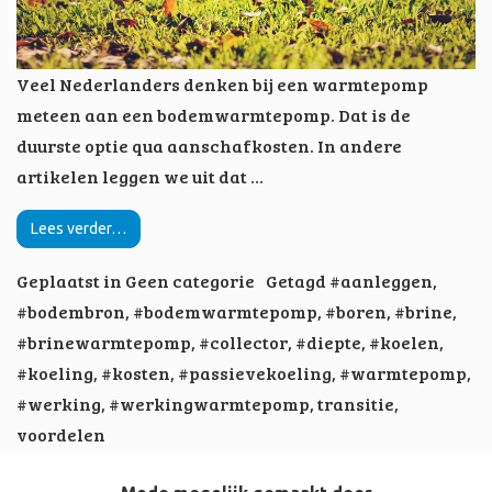
Veel Nederlanders denken bij een warmtepomp
meteen aan een bodemwarmtepomp. Dat is de
duurste optie qua aanschafkosten. In andere
artikelen leggen we uit dat …
Lees verder…
Geplaatst in
Geen categorie
Getagd
#aanleggen
,
#bodembron
,
#bodemwarmtepomp
,
#boren
,
#brine
,
#brinewarmtepomp
,
#collector
,
#diepte
,
#koelen
,
#koeling
,
#kosten
,
#passievekoeling
,
#warmtepomp
,
#werking
,
#werkingwarmtepomp
,
transitie
,
voordelen