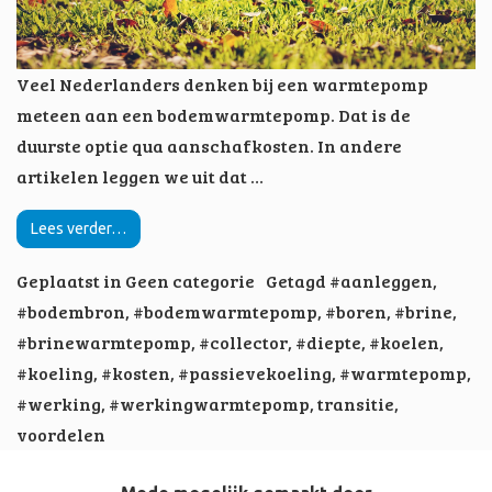
Veel Nederlanders denken bij een warmtepomp
meteen aan een bodemwarmtepomp. Dat is de
duurste optie qua aanschafkosten. In andere
artikelen leggen we uit dat …
Lees verder…
Geplaatst in
Geen categorie
Getagd
#aanleggen
,
#bodembron
,
#bodemwarmtepomp
,
#boren
,
#brine
,
#brinewarmtepomp
,
#collector
,
#diepte
,
#koelen
,
#koeling
,
#kosten
,
#passievekoeling
,
#warmtepomp
,
#werking
,
#werkingwarmtepomp
,
transitie
,
voordelen