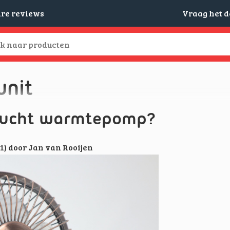
are reviews
Vraag het 
unit
ielucht warmtepomp?
21)
door
Jan van Rooijen