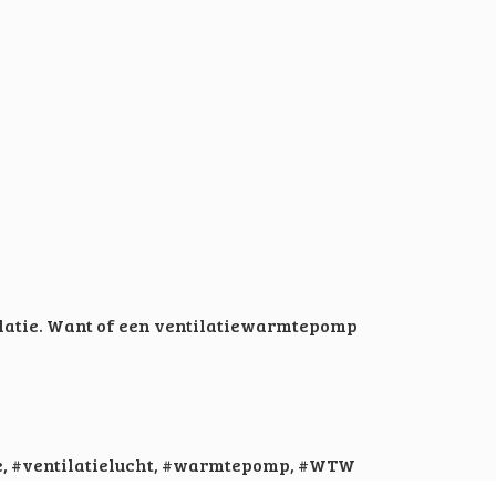
ilatie. Want of een ventilatiewarmtepomp
e
,
#ventilatielucht
,
#warmtepomp
,
#WTW