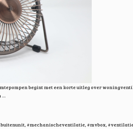
armtepompen begint met een korte uitleg over woningvent
n …
buitenunit
,
#mechanischeventilatie
,
#mvbox
,
#ventilati