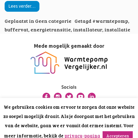
Lees verder…
Geplaatst in
Geen categorie
Getagd
#warmtepomp
,
buffervat
,
energietransitie
,
installateur
,
installatie
Mede mogelijk gemaakt door
Socials
We gebruiken cookies om ervoor te zorgen dat onze website
Over deze website
zo soepel mogelijk draait. Als je doorgaat met het gebruiken
Privacy
van de website, gaan we er vanuit dat ermee instemt. Voor
Disclaimer
meer informatie, bekijk de
privacy-pagina
Accepteren