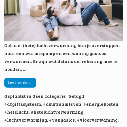
Ook met (hete) luchtverwarming kan je overstappen
naar een warmtepomp en een woning gasloos
verwarmen. Er zijn wat details om rekening mee te
houden, …
Lees verder…
Geplaatst in
Geen categorie
Getagd
#afgiftesysteem
,
#duurzaamleven
,
#energiekosten
,
#hetelucht
,
#heteluchtverwarming
,
#luchtverwarming
,
#vangaslos
,
#vloerverwaming
,