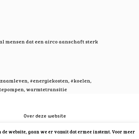
l mensen dat een airco aanschaft sterk
rzaamleven
,
#energiekosten
,
#koelen
,
tepompen
,
warmtetransitie
Over deze website
Privacy
n de website, gaan we er vanuit dat ermee instemt. Voor meer
Disclaimer