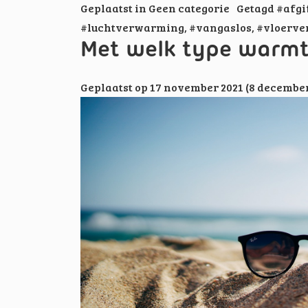
Geplaatst in
Geen categorie
Getagd
#afgi
#luchtverwarming
,
#vangaslos
,
#vloerv
Met welk type warmt
Geplaatst op
17 november 2021
(8 december