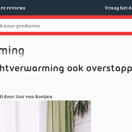
are reviews
Vraag het 
ming
uchtverwarming ook overstap
3)
door
Jan van Rooijen