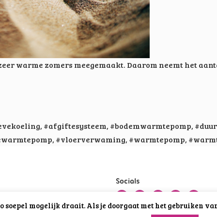
 zeer warme zomers meegemaakt. Daarom neemt het aanta
evekoeling
,
#afgiftesysteem
,
#bodemwarmtepomp
,
#duu
iewarmtepomp
,
#vloerverwaming
,
#warmtepomp
,
#warm
Socials
o soepel mogelijk draait. Als je doorgaat met het gebruiken va