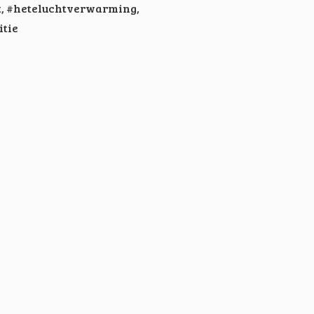
t
,
#heteluchtverwarming
,
tie