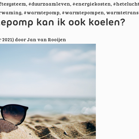
ftesysteem
,
#duurzaamleven
,
#energiekosten
,
#heteluch
erwaming
,
#warmtepomp
,
#warmtepompen
,
warmtetransi
epomp kan ik ook koelen?
 2021)
door
Jan van Rooijen