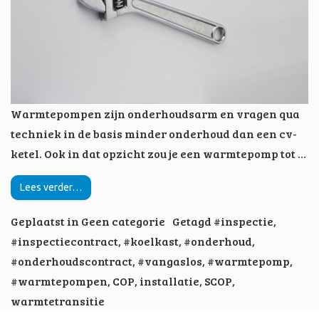
Warmtepompen zijn onderhoudsarm en vragen qua
techniek in de basis minder onderhoud dan een cv-
ketel. Ook in dat opzicht zou je een warmtepomp tot …
Lees verder…
Geplaatst in
Geen categorie
Getagd
#inspectie
,
#inspectiecontract
,
#koelkast
,
#onderhoud
,
#onderhoudscontract
,
#vangaslos
,
#warmtepomp
,
#warmtepompen
,
COP
,
installatie
,
SCOP
,
warmtetransitie