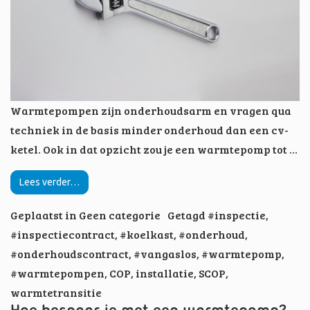
Warmtepompen zijn onderhoudsarm en vragen qua
techniek in de basis minder onderhoud dan een cv-
ketel. Ook in dat opzicht zou je een warmtepomp tot …
Lees verder…
Geplaatst in
Geen categorie
Getagd
#inspectie
,
#inspectiecontract
,
#koelkast
,
#onderhoud
,
#onderhoudscontract
,
#vangaslos
,
#warmtepomp
,
#warmtepompen
,
COP
,
installatie
,
SCOP
,
warmtetransitie