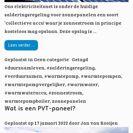
Ons elektriciteitsnet is onder de huidige
salderingsregeling voor zonnepanelen een soort
‘collectieve accu’ waar je zonnestroom in principe
kosteloos mag opslaan. Deze opslag is …
Lees verder…
Geplaatst in
Geen categorie
Getagd
#duurzaamleven
,
#salderingsregeling
,
#verduurzamen
,
#warmtepomp
,
#warmtepompen
,
#warmtepompvergelijker
,
#warmwater
,
#warmwateraccu
,
#zonnestroom
,
warmtepompboiler
,
zonnepanelen
Wat is een PVT-paneel?
Geplaatst op
17 januari 2022
door
Jan van Rooijen