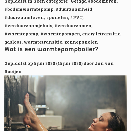
Geplaatst in
Geen categorie
Getagd
#bodembron
,
#bodemwarmtepomp
,
#duurzaamheid
,
#duurzaamleven
,
#panelen
,
#PVT
,
#verduurzaamjehuis
,
#verduurzamen
,
#warmtepomp
,
#warmtepompen
,
energietransitie
,
gasloos
,
warmtetransitie
,
zonnepanelen
Wat is een warmtepompboiler?
Geplaatst op
5 juli 2020
(15 juli 2020)
door
Jan van
Rooijen