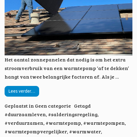
Het aantal zonnepanelen dat nodig is om het extra
stroomverbruik van een warmtepomp ‘af te dekken’
hangt van twee belangrijke factoren af. Als je …
Lees verder…
Geplaatst in
Geen categorie
Getagd
#duurzaamleven
,
#salderingsregeling
,
#verduurzamen
,
#warmtepomp
,
#warmtepompen
,
#warmtepompvergelijker
,
#warmwater
,