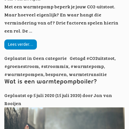
Met een warmtepomp beperk je jouw CO2-uitstoot.
Maar hoeveel eigenlijk? En waar hangt die
vermindering van af? Drie factoren spelen hierin
een rol. De …
Lees verder…
Geplaatst in
Geen categorie
Getagd
#CO2uitstoot
,
#groenestroom
,
#stroommix
,
#warmtepomp
,
#warmtepompen
,
besparen
,
warmtetransitie
Wat is een warmtepompboiler?
Geplaatst op
5 juli 2020
(15 juli 2020)
door
Jan van
Rooijen