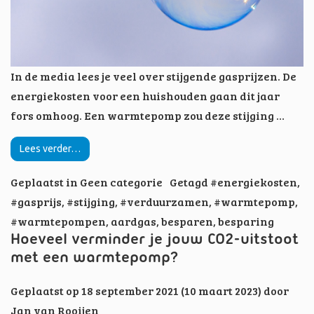
In de media lees je veel over stijgende gasprijzen. De
energiekosten voor een huishouden gaan dit jaar
fors omhoog. Een warmtepomp zou deze stijging …
Lees verder…
Geplaatst in
Geen categorie
Getagd
#energiekosten
,
#gasprijs
,
#stijging
,
#verduurzamen
,
#warmtepomp
,
#warmtepompen
,
aardgas
,
besparen
,
besparing
Hoeveel verminder je jouw CO2-uitstoot
met een warmtepomp?
Geplaatst op
18 september 2021
(10 maart 2023)
door
Jan van Rooijen