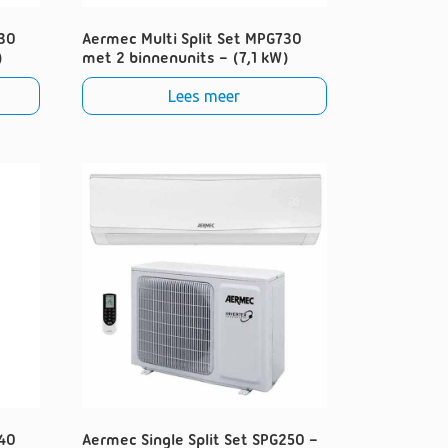
630
Aermec Multi Split Set MPG730
)
met 2 binnenunits – (7,1 kW)
Lees meer
840
Aermec Single Split Set SPG250 –