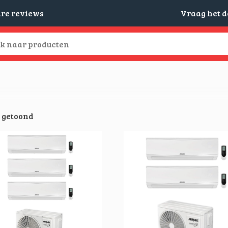
are reviews
Vraag het 
t getoond