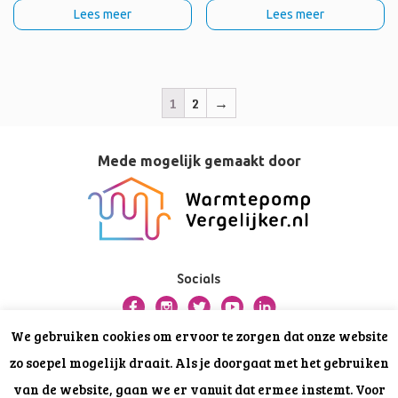
Lees meer
Lees meer
1
2
→
Mede mogelijk gemaakt door
Socials
We gebruiken cookies om ervoor te zorgen dat onze website
Over deze website
zo soepel mogelijk draait. Als je doorgaat met het gebruiken
Privacy
van de website, gaan we er vanuit dat ermee instemt. Voor
Disclaimer